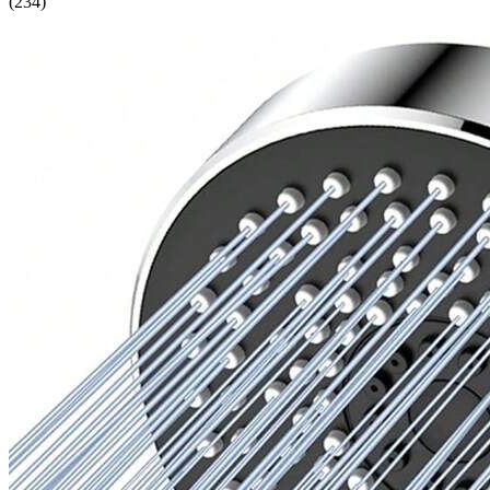
(
234
)