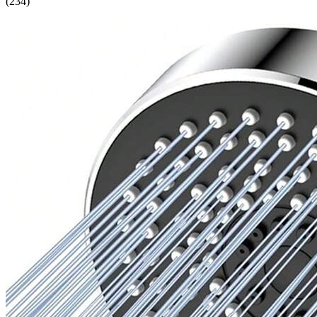
(
234
)