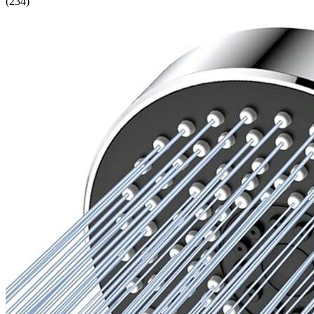
(
234
)