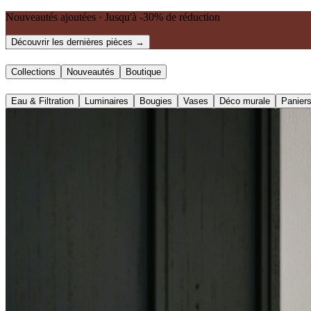
Nouveautés ajoutées · Jusqu'à -30% de réduction
Découvrir les dernières pièces →
Collections
Nouveautés
Boutique
Eau & Filtration
Luminaires
Bougies
Vases
Déco murale
Panier