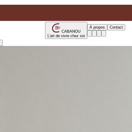
B
À propos
Contact
N
CABANOU
L'art de vivre chez soi
s