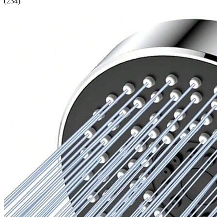
(
234
)