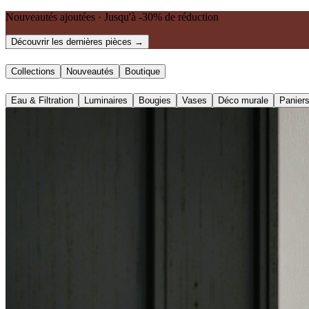
Nouveautés ajoutées · Jusqu'à -30% de réduction
Découvrir les dernières pièces →
Collections
Nouveautés
Boutique
Eau & Filtration
Luminaires
Bougies
Vases
Déco murale
Panier