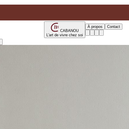
B
À propos
Contact
N
CABANOU
L'art de vivre chez soi
s