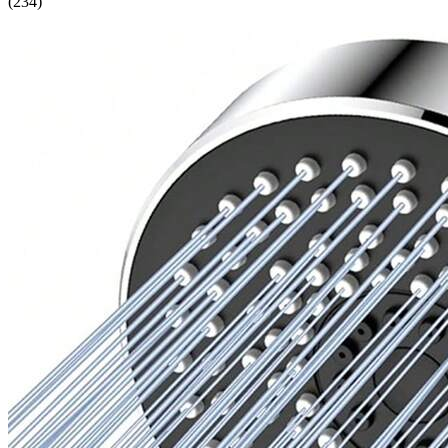
(
234
)