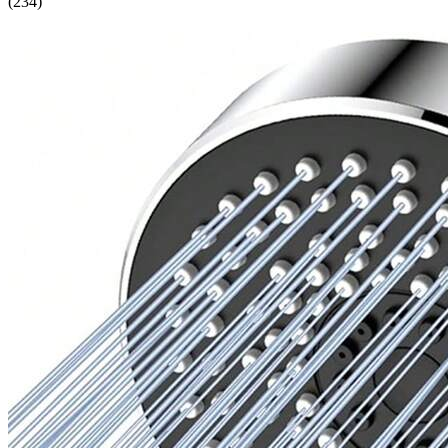
(
234
)