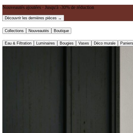
Nouveautés ajoutées · Jusqu'à -30% de réduction
Découvrir les dernières pièces →
Collections
Nouveautés
Boutique
Eau & Filtration
Luminaires
Bougies
Vases
Déco murale
Panier