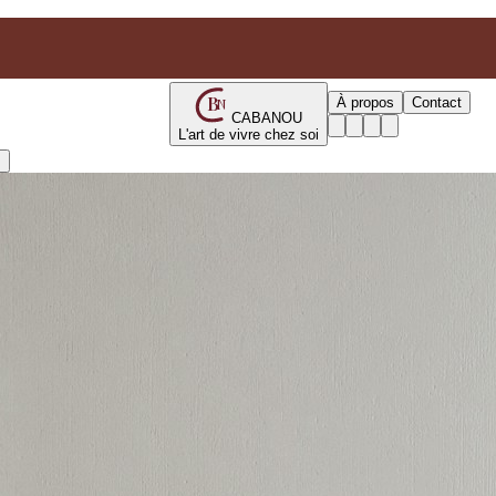
B
À propos
Contact
N
CABANOU
L'art de vivre chez soi
s