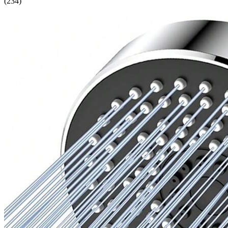
(
234
)