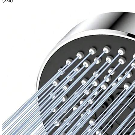
(
234
)