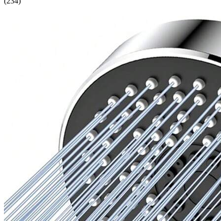
(
234
)