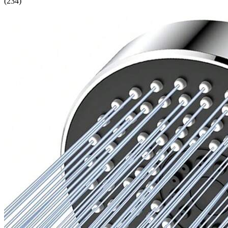
(
234
)