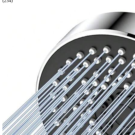
(
234
)