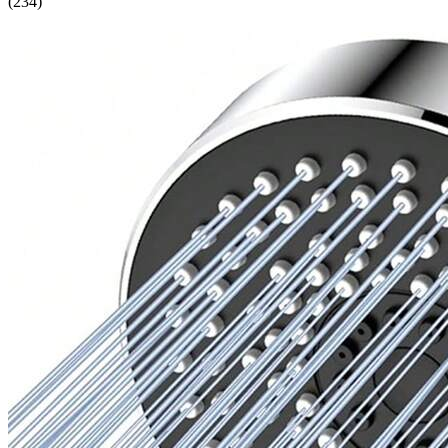
(
234
)