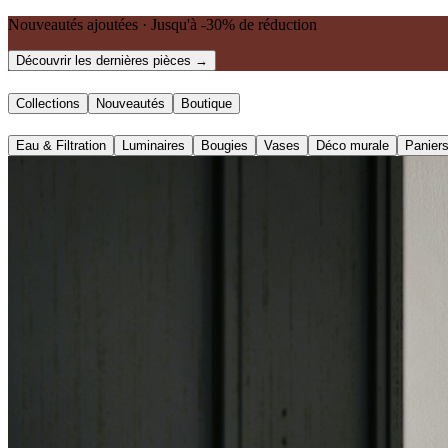
Nouveautés ajoutées · Jusqu'à -30% de réduction
Découvrir les dernières pièces →
Collections
Nouveautés
Boutique
Eau & Filtration
Luminaires
Bougies
Vases
Déco murale
Panier