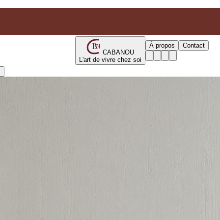
B
À propos
Contact
N
CABANOU
L'art de vivre chez soi
s