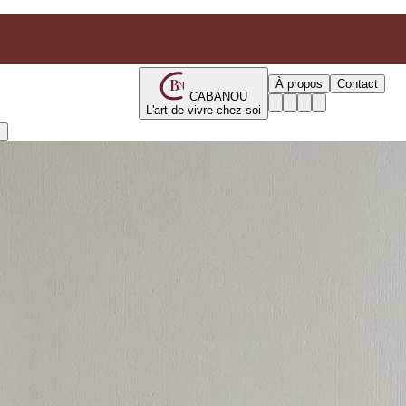
B
À propos
Contact
N
CABANOU
L'art de vivre chez soi
s