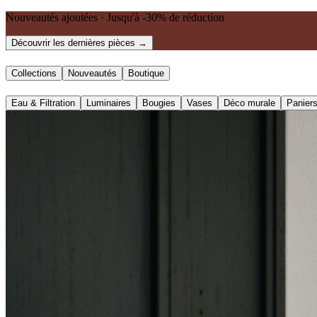
Nouveautés ajoutées · Jusqu'à -30% de réduction
Découvrir les dernières pièces →
Collections
Nouveautés
Boutique
Eau & Filtration
Luminaires
Bougies
Vases
Déco murale
Panier