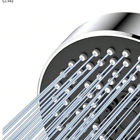
(
234
)