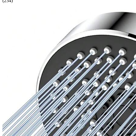
(
234
)