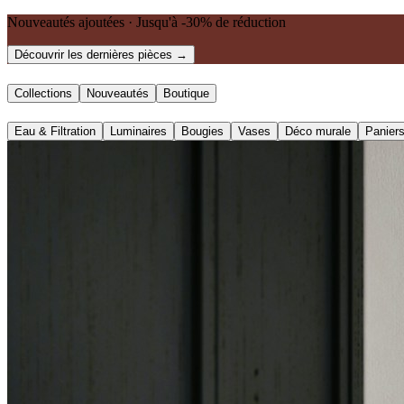
Nouveautés ajoutées · Jusqu'à -30% de réduction
Découvrir les dernières pièces →
Collections
Nouveautés
Boutique
Eau & Filtration
Luminaires
Bougies
Vases
Déco murale
Panier