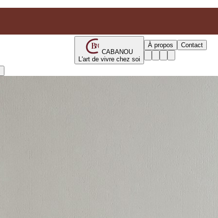
B
À propos
Contact
N
CABANOU
L'art de vivre chez soi
s