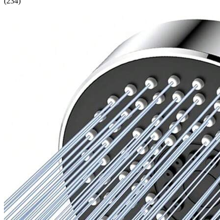
(
234
)