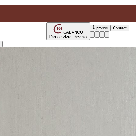
B
À propos
Contact
N
CABANOU
L'art de vivre chez soi
s