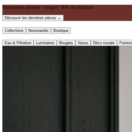
Nouveautés ajoutées · Jusqu'à -30% de réduction
Découvrir les dernières pièces →
Collections
Nouveautés
Boutique
Eau & Filtration
Luminaires
Bougies
Vases
Déco murale
Panier