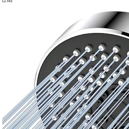
(
234
)